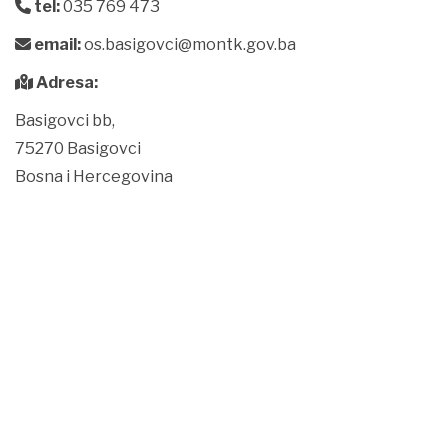
tel:
035 769 473
email:
os.basigovci@montk.gov.ba
Adresa:
Basigovci bb,
75270 Basigovci
Bosna i Hercegovina